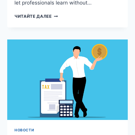
let professionals learn without…
ONLINE
ЧИТАЙТЕ ДАЛЕЕ
COMMUNICATION
TRAINING
IN
KRASNOYARSK:
HOW
TO
CHOOSE,
WHAT
TO
EXPECT,
AND
WHERE
TO
LEARN
НОВОСТИ