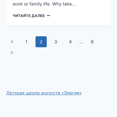
work or family life. Why take…
ONLINE
ЧИТАЙТЕ ДАЛЕЕ
COMMUNICATION
TRAINING
IN
KRASNOYARSK:
Навигация
Предыдущая
1
2
3
4
…
8
HOW
TO
по
страница
Следующая
CHOOSE,
WHAT
страницам
страница
TO
EXPECT,
AND
WHERE
TO
LEARN
Детская школа искусств «Элегия»