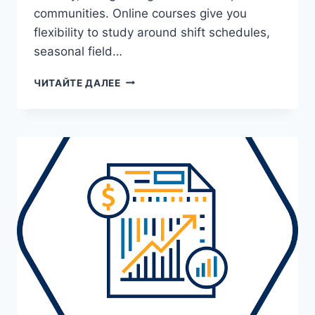
communities. Online courses give you
flexibility to study around shift schedules,
seasonal field…
ONLINE
ЧИТАЙТЕ ДАЛЕЕ
COMMUNICATION
TRAINING
IN
KRASNOYARSK:
HOW
TO
CHOOSE
COURSES,
WHAT
TO
EXPECT,
AND
WHERE
TO
LEARN