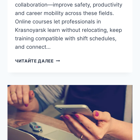
collaboration—improve safety, productivity
and career mobility across these fields.
Online courses let professionals in
Krasnoyarsk learn without relocating, keep
training compatible with shift schedules,
and connect…
ONLINE
ЧИТАЙТЕ ДАЛЕЕ
COMMUNICATION
TRAINING
IN
KRASNOYARSK:
HOW
TO
CHOOSE,
WHAT
TO
EXPECT,
AND
LOCAL