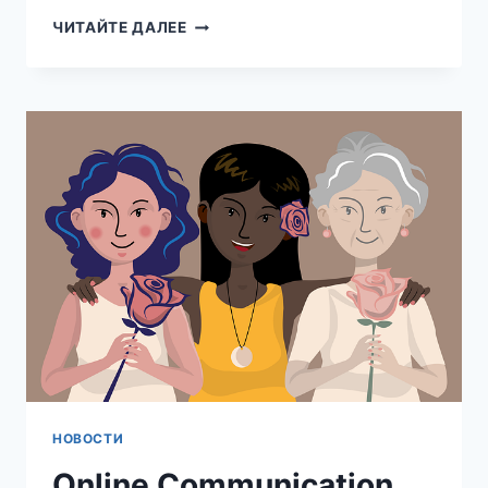
ОНЛАЙН-
ЧИТАЙТЕ ДАЛЕЕ
КУРСЫ
ПО
КОММУНИКАЦИЯМ
В
КРАСНОЯРСКЕ:
КАК
ВЫБРАТЬ,
ГДЕ
ПРОЙТИ
И
ЧТО
ОЖИДАТЬ
НОВОСТИ
Online Communication